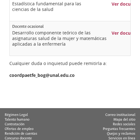
Estadística fundamental para las
Ver documen
ciencias de la salud
Docente ocasional
Desarrollo componente teórico de las
Ver documen
asignaturas salud de la mujer y matemáticas
aplicadas a la enfermería
Cualquier duda o inquietud puede remitirla a:
coordpaetfe_bog@unal.edu.co
Régimen Legal
Correo institucional
Talento humano
Mapa del sitio
Contratación
Redes sociales
Ofertas de empleo
Preguntas frecuentes
Rendición de cuentas
Quejas y reclamos
Concurso docente
Servicios en línea