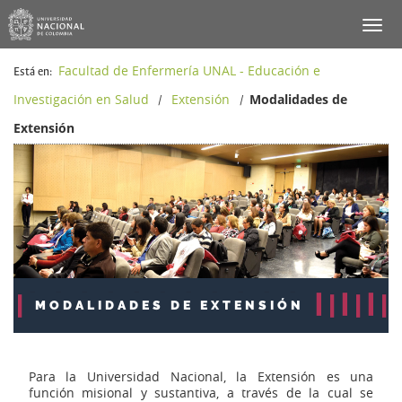
Facultad de Enfermería UNAL - Educación e
Está en:
Investigación en Salud
Extensión
Modalidades de
/
/
Extensión
MODALIDADES DE EXTENSIÓN
Para la Universidad Nacional, la Extensión es una
función misional y sustanti­va, a través de la cual se