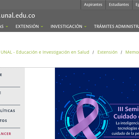
Aspirantes
Estudiantes
E
.unal.edu.co
AS
EXTENSIÓN
INVESTIGACIÓN
TRÁMITES ADMINISTR
 UNAL - Educación e Investigación en Salud
Extensión
Memor
/
/
E
E
LÍTICAS
ETOS
ÁNCER