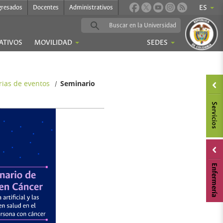
gresados
Docentes
Administrativos
ES
ATIVOS
MOVILIDAD
SEDES
ias de eventos
Seminario
/