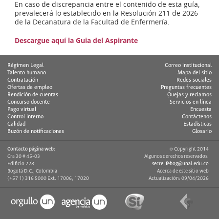
En caso de discrepancia entre el contenido de esta guía,
prevalecerá lo establecido en la Resolución 211 de 2026
de la Decanatura de la Facultad de Enfermería.
Descargue aquí la Guia del Aspirante
Régimen Legal
Correo institucional
Talento humano
Mapa del sitio
Contratación
Redes sociales
Ofertas de empleo
Preguntas frecuentes
Rendición de cuentas
Quejas y reclamos
Concurso docente
Servicios en línea
Pago virtual
Encuesta
Control interno
Contáctenos
Calidad
Estadísticas
Buzón de notificaciones
Glosario
Contacto página web:
© Copyright 2014
Cra 30 # 45-03
Algunos derechos reservados.
Edificio 228
secre_febog@unal.edu.co
Bogotá D.C., Colombia
Acerca de este sitio web
(+57 1) 316 5000 Ext. 17006, 17020
Actualización: 09/04/2026