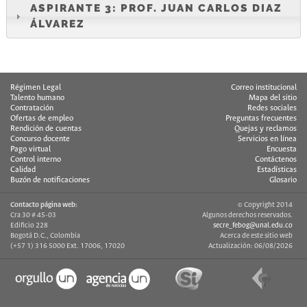
ASPIRANTE 3: PROF. JUAN CARLOS DIAZ
ÁLVAREZ
Régimen Legal
Correo institucional
Talento humano
Mapa del sitio
Contratación
Redes sociales
Ofertas de empleo
Preguntas frecuentes
Rendición de cuentas
Quejas y reclamos
Concurso docente
Servicios en línea
Pago virtual
Encuesta
Control interno
Contáctenos
Calidad
Estadísticas
Buzón de notificaciones
Glosario
Contacto página web:
© Copyright 2014
Cra 30 # 45-03
Algunos derechos reservados.
Edificio 228
secre_febog@unal.edu.co
Bogotá D.C., Colombia
Acerca de este sitio web
(+57 1) 316 5000 Ext. 17006, 17020
Actualización: 06/08/2026