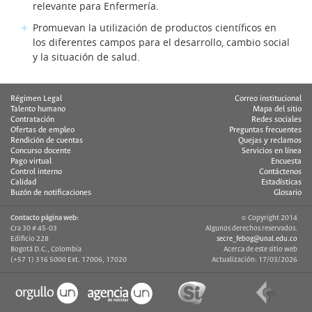
relevante para Enfermería.
Promuevan la utilización de productos científicos en
los diferentes campos para el desarrollo, cambio social
y la situación de salud.
Régimen Legal
Correo institucional
Talento humano
Mapa del sitio
Contratación
Redes sociales
Ofertas de empleo
Preguntas frecuentes
Rendición de cuentas
Quejas y reclamos
Concurso docente
Servicios en línea
Pago virtual
Encuesta
Control interno
Contáctenos
Calidad
Estadísticas
Buzón de notificaciones
Glosario
Contacto página web:
© Copyright 2014
Cra 30 # 45-03
Algunos derechos reservados.
Edificio 228
secre_febog@unal.edu.co
Bogotá D.C., Colombia
Acerca de este sitio web
(+57 1) 316 5000 Ext. 17006, 17020
Actualización: 17/03/2026