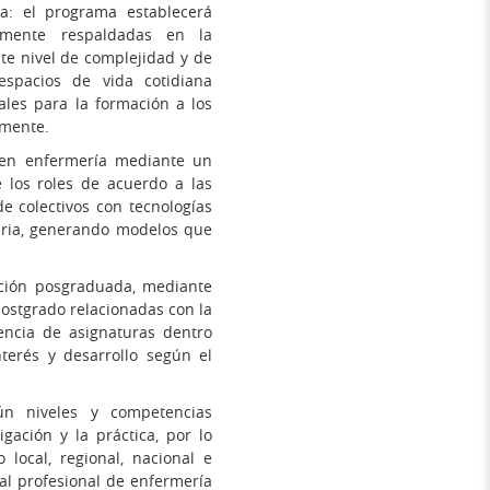
a: el programa establecerá
almente respaldadas en la
nte nivel de complejidad y de
 espacios de vida cotidiana
rales para la formación a los
amente.
 en enfermería mediante un
e los roles de acuerdo a las
de colectivos con tecnologías
taria, generando modelos que
mación posgraduada, mediante
 postgrado relacionadas con la
encia de asignaturas dentro
nterés y desarrollo según el
gún niveles y competencias
igación y la práctica, por lo
 local, regional, nacional e
 al profesional de enfermería