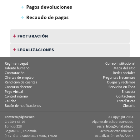
Pagos devoluciones
Recaudo de pagos
FACTURACIÓN
LEGALIZACIONES
Régimen Legal
Correo institucional
Talento humano
Mapa del sitio
Contratación
Redes sociales
Ofertas de empleo
Preguntas frecuentes
Rendición de cuentas
Quejas y reclamos
Concurso docente
Servicios en línea
Pago virtual
Encuesta
Control interno
Contáctenos
Calidad
Estadísticas
Buzón de notificaciones
Glosario
Contacto página web:
© Copyright 2014
Cra 30 # 45-03
Algunos derechos reservados.
Edificio 228
secre_febog@unal.edu.co
Bogotá D.C., Colombia
Acerca de este sitio web
(+57 1) 316 5000 Ext. 17006, 17020
Actualización: 08/02/2018