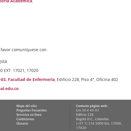
toría Académica
.
r favor comuníquese con:
gotá.
00 EXT. 17021, 17020
-03, Facultad de Enfermería
, Edificio 228, Piso 4°, Oficina 402
al.edu.co
Mapa del sitio
Contacto página web:
Preguntas frecuentes
Cra 30 # 45-03
Servicios en línea
Edificio 228
Contáctenos
Bogotá D.C., Colombia
Glosario
(+57 1) 316 5000 Ext. 17006,
17020