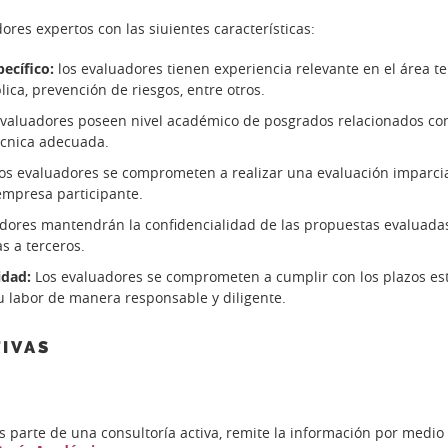
ores expertos con las siuientes características:
ecífico:
los evaluadores tienen experiencia relevante en el área t
ica, prevención de riesgos, entre otros.
evaluadores poseen nivel académico de posgrados relacionados con
écnica adecuada.
los evaluadores se comprometen a realizar una evaluación imparcial 
empresa participante.
dores mantendrán la confidencialidad de las propuestas evaluada
s a terceros.
idad:
Los evaluadores se comprometen a cumplir con los plazos est
su labor de manera responsable y diligente.
IVAS
s parte de una consultoría activa, remite la información por medio