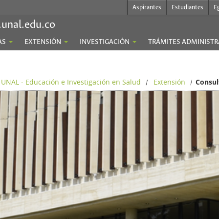
Aspirantes
Estudiantes
E
.unal.edu.co
AS
EXTENSIÓN
INVESTIGACIÓN
TRÁMITES ADMINISTR
 UNAL - Educación e Investigación en Salud
Extensión
Consul
/
/