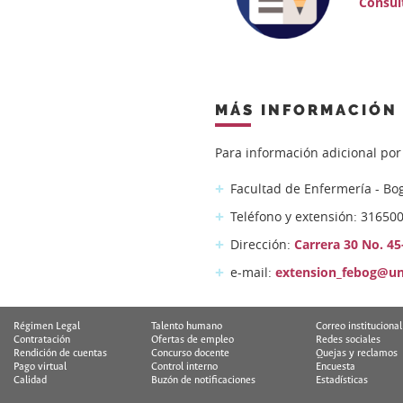
Consul
MÁS INFORMACIÓN
Para información adicional po
Facultad de Enfermería - Bo
Teléfono y extensión: 31650
Dirección:
Carrera 30 No. 45
e-mail:
extension_febog@un
Régimen Legal
Talento humano
Correo institucional
Contratación
Ofertas de empleo
Redes sociales
Rendición de cuentas
Concurso docente
Quejas y reclamos
Pago virtual
Control interno
Encuesta
Calidad
Buzón de notificaciones
Estadísticas