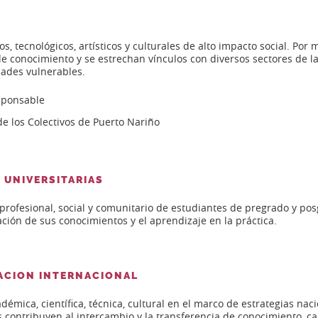
os, tecnológicos, artísticos y culturales de alto impacto social. Po
de conocimiento y se estrechan víncu­los con diversos sectores de l
dades vulnerables.
sponsable
e los Colectivos de Puerto Nariño
 UNIVERSITARIAS
 profesional, social y comunitario de estudiantes de pregrado y po
ción de sus conocimientos y el aprendizaje en la práctica.
ACION INTERNACIONAL
émica, científica, técnica, cultural en el marco de estrategias na
s contribuyen al intercambio y la transferencia de conocimiento, ca