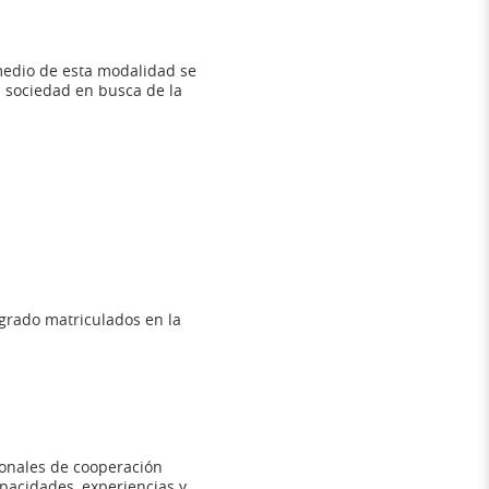
r medio de esta modalidad se
a sociedad en busca de la
sgrado matriculados en la
cionales de cooperación
paci­dades, experiencias y