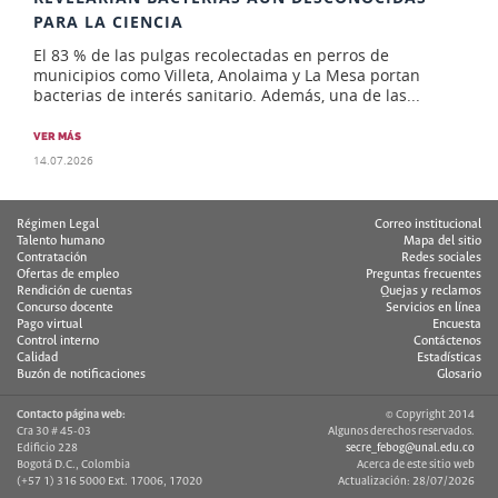
PARA LA CIENCIA
El 83 % de las pulgas recolectadas en perros de
municipios como Villeta, Anolaima y La Mesa portan
bacterias de interés sanitario. Además, una de las...
VER MÁS
14.07.2026
Régimen Legal
Correo institucional
Talento humano
Mapa del sitio
Contratación
Redes sociales
Ofertas de empleo
Preguntas frecuentes
Rendición de cuentas
Quejas y reclamos
Concurso docente
Servicios en línea
Pago virtual
Encuesta
Control interno
Contáctenos
Calidad
Estadísticas
Buzón de notificaciones
Glosario
Contacto página web:
© Copyright 2014
Cra 30 # 45-03
Algunos derechos reservados.
Edificio 228
secre_febog@unal.edu.co
Bogotá D.C., Colombia
Acerca de este sitio web
(+57 1) 316 5000 Ext. 17006, 17020
Actualización: 28/07/2026