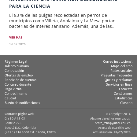
PARA LA CIENCIA
El 83 % de las pulgas recolectadas en perros de
municipios como Villeta, Anolaima y La Mesa portan
bacterias de interés sanitario. Además, una de las...
VER MÁS
14.07.2026
Régimen Legal
Correo institucional
Talento humano
Mapa del sitio
Contratación
Redes sociales
Ofertas de empleo
Preguntas frecuentes
Rendición de cuentas
Quejas y reclamos
Concurso docente
Servicios en línea
Pago virtual
Encuesta
Control interno
Contáctenos
Calidad
Estadísticas
Buzón de notificaciones
Glosario
Contacto página web:
© Copyright 2014
Cra 30 # 45-03
Algunos derechos reservados.
Edificio 228
secre_febog@unal.edu.co
Bogotá D.C., Colombia
Acerca de este sitio web
(+57 1) 316 5000 Ext. 17006, 17020
Actualización: 28/07/2026