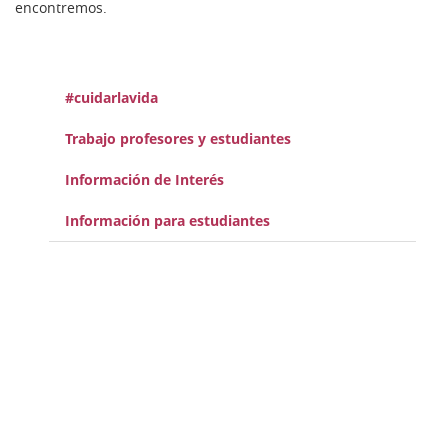
encontremos.
#cuidarlavida
Trabajo profesores y estudiantes
Información de Interés
Información para estudiantes
TE
Un homenaje a todo el personal sanitario
Uso adecuado mascarilla N95
Protección personal en la atención sanitaria previniendo el COVID-19