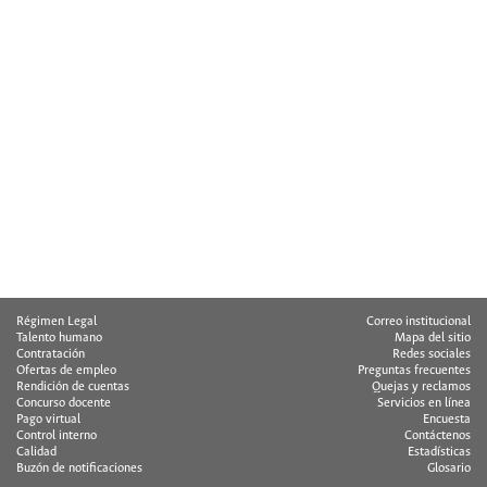
Uso saludable de la voz durante clases virtuales
Medidas para el regreso a casa
Cuida tu Salud Mental durante el trabajo Profesionales de la salud
Cuida tu Salud Mental durante el trabajo desde casa mamás y papás
Cuida tu Salud Mental durante el trabajo desde casa
¡Vacúnate! Es un acto de cuidado personal y colectivo
Régimen Legal
Correo institucional
Talento humano
Mapa del sitio
Contratación
Redes sociales
Ofertas de empleo
Preguntas frecuentes
Rendición de cuentas
Quejas y reclamos
Concurso docente
Servicios en línea
Pago virtual
Encuesta
Control interno
Contáctenos
Calidad
Estadísticas
Buzón de notificaciones
Glosario