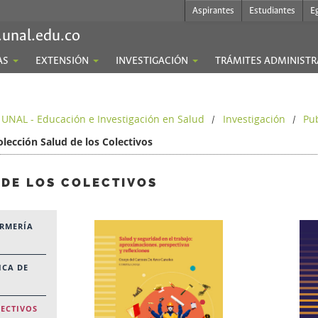
Aspirantes
Estudiantes
E
.unal.edu.co
AS
EXTENSIÓN
INVESTIGACIÓN
TRÁMITES ADMINISTR
 UNAL - Educación e Investigación en Salud
Investigación
Pu
/
/
olección Salud de los Colectivos
DE LOS COLECTIVOS
ERMERÍA
ICA DE
LECTIVOS