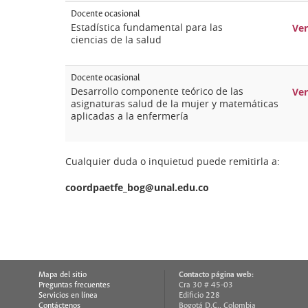
Docente ocasional
Estadística fundamental para las
Ver
ciencias de la salud
Docente ocasional
Desarrollo componente teórico de las
Ver
asignaturas salud de la mujer y matemáticas
aplicadas a la enfermería
Cualquier duda o inquietud puede remitirla a:
coordpaetfe_bog@unal.edu.co
Mapa del sitio
Contacto página web:
Preguntas frecuentes
Cra 30 # 45-03
Servicios en línea
Edificio 228
Contáctenos
Bogotá D.C., Colombia