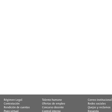
Régimen Legal
Talento humano
Correo institucional
Contratación
Ofertas de empleo
Redes sociales
Rendición de cuentas
Concurso docente
Quejas y reclamos
Pago virtual
Control interno
Encuesta