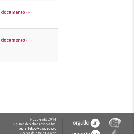
 documento (+)
 documento (+)
© Copyright 2014
Algunos derechos reservados.
secre_febog@unal.edu.co
Acerca de este sitio web