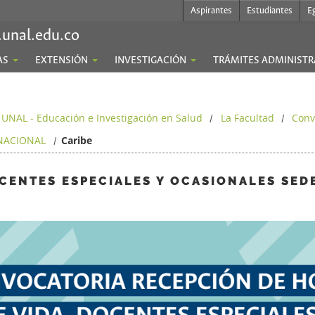
Aspirantes
Estudiantes
E
.unal.edu.co
AS
EXTENSIÓN
INVESTIGACIÓN
TRÁMITES ADMINISTR
 UNAL - Educación e Investigación en Salud
La Facultad
Conv
/
/
 NACIONAL
Caribe
/
ENTES ESPECIALES Y OCASIONALES SEDE