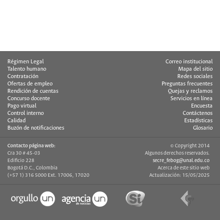
Régimen Legal
Correo institucional
Talento humano
Mapa del sitio
Contratación
Redes sociales
Ofertas de empleo
Preguntas frecuentes
Rendición de cuentas
Quejas y reclamos
Concurso docente
Servicios en línea
Pago virtual
Encuesta
Control interno
Contáctenos
Calidad
Estadísticas
Buzón de notificaciones
Glosario
Contacto página web:
© Copyright 2014
Cra 30 # 45-03
Algunos derechos reservados.
Edificio 228
secre_febog@unal.edu.co
Bogotá D.C., Colombia
Acerca de este sitio web
(+57 1) 316 5000 Ext. 17006, 17020
Actualización: 15/05/2025