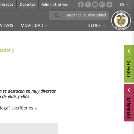
gresados
Docentes
Administrativos
ES
ATIVOS
MOVILIDAD
SEDES
sados y
a se destacan en muy diversas
de ellas y ellos.
olega? escríbenos a