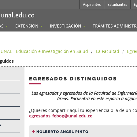
Aspirantes
Estudiantes
E
.unal.edu.co
AS
EXTENSIÓN
INVESTIGACIÓN
TRÁMITES ADMINISTR
 UNAL - Educación e Investigación en Salud
La Facultad
Egre
/
/
nguidos
EGRESADOS DISTINGUIDOS
Las egresadas y egresados de la Facultad de Enfermerí
áreas. Encuentra en este espacio a alguna 
¿Quieres compartir aquí tu experiencia o la de un c
egresados_febog@unal.edu.co
S
NOLBERTO ANGEL PINTO