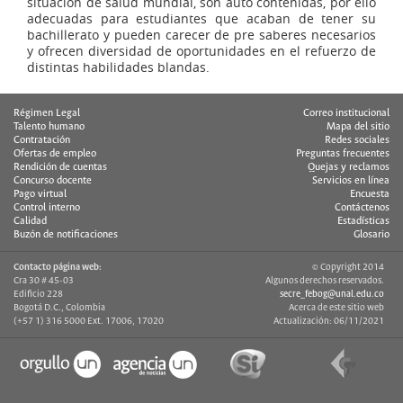
situación de salud mundial, son auto contenidas, por ello
adecuadas para estudiantes que acaban de tener su
bachillerato y pueden carecer de pre saberes necesarios
y ofrecen diversidad de oportunidades en el refuerzo de
distintas habilidades blandas.
Régimen Legal
Correo institucional
Talento humano
Mapa del sitio
Contratación
Redes sociales
Ofertas de empleo
Preguntas frecuentes
Rendición de cuentas
Quejas y reclamos
Concurso docente
Servicios en línea
Pago virtual
Encuesta
Control interno
Contáctenos
Calidad
Estadísticas
Buzón de notificaciones
Glosario
Contacto página web:
© Copyright 2014
Cra 30 # 45-03
Algunos derechos reservados.
Edificio 228
secre_febog@unal.edu.co
Bogotá D.C., Colombia
Acerca de este sitio web
(+57 1) 316 5000 Ext. 17006, 17020
Actualización: 06/11/2021